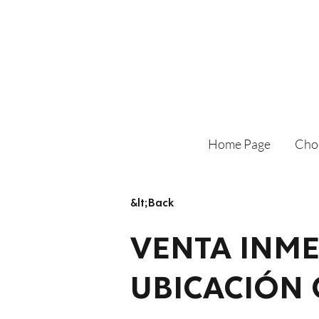
Home Page
Cho
&lt;Back
VENTA INM
UBICACIÓN 