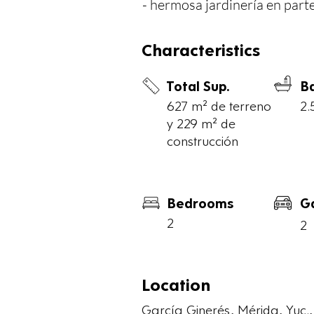
- hermosa jardinería en parte 
- Piscina de 8 mts de largo p
- Zona de lavandería con med
Characteristics
- Árboles frutales: Limón, c
Total Sup.
B
higo, naranja dulce, yaca.

627 m² de terreno
2.
y 229 m² de
Totalmente amueblada, lista p
construcción
CERCANA A PLAZAS COMER
FARMACIAS, LAVANDERÍAS
TRANSPORTE PÚBLICO CE
Bedrooms
G
2
2
CALLE AMPLIA, VECINDARI
Terreno 627 M2

Location
Construcción 229 M2

García Ginerés, Mérida, Yuc.