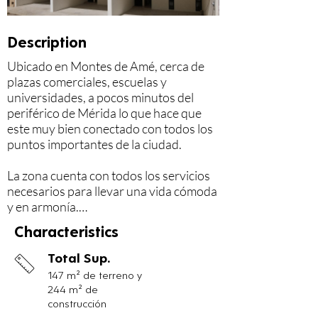
Description
Ubicado en Montes de Amé, cerca de 
plazas comerciales, escuelas y 
universidades, a pocos minutos del 
periférico de Mérida lo que hace que 
este muy bien conectado con todos los 
puntos importantes de la ciudad.

La zona cuenta con todos los servicios 
necesarios para llevar una vida cómoda 
y en armonía.

Characteristics
Cuenta con 3 niveles:

Total Sup.
Planta Baja

147 m² de terreno y
Área de sala - comedor, cocina con 
244 m² de
barra desayunador de granito, pequeña 
construcción
bodega y una recamara/estudio, así 