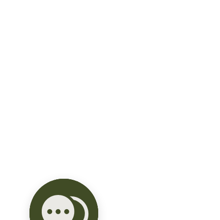
Área social ideal para esas reuniones 
con meseta, tarja de aluminio y 1/2 
baño

Área de Lavadero

Características:

-Pisos de mármol

-Altura interior de 2.70m

-Puertas de piso a techo

-Mesetas de granito

-Preparación para fumigación sin 
perforaciones

Fecha de entrega: INMEDIATA

- Apartado: $50,000

- Enganche: 10%

- Se acepta crédito bancario y recurso 
propio.

El precio y la disponibilidad pueden 