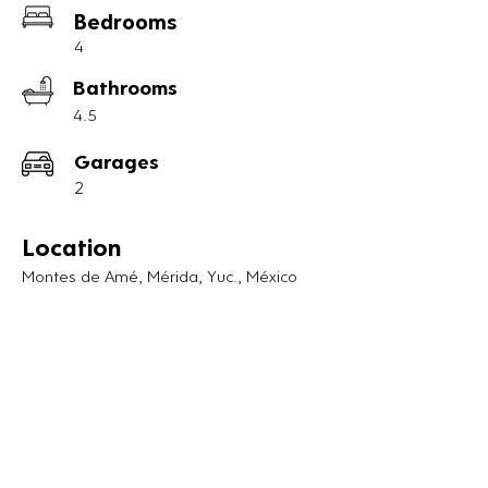
Bedrooms
como baño completo, cochera techada 
para 2 autos, área para jardín

4
Bathrooms
Primer nivel

4.5
Recamara principal cuenta con baño de 
2 lavabos, closet vestidor y balcón.

Garages
2 recamaras secundarias con closet y 
2
baño cada una.

Sala familiar, closet de limpieza.

Location
Segundo nivel

Montes de Amé, Mérida, Yuc., México
Lavadero, área de tendido,

área social ideal para esas reuniones de 
fin de semana y 1/2 baño

Incluye:

-Parrilla eléctrica

-Campana con extracción de humo

-Presurizador

Segundo nivel
