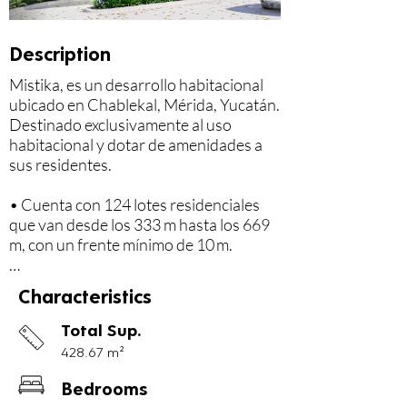
Description
Mistika, es un desarrollo habitacional 
ubicado en Chablekal, Mérida, Yucatán. 
Destinado exclusivamente al uso 
habitacional y dotar de amenidades a 
sus residentes.

• Cuenta con 124 lotes residenciales 
que van desde los 333 m hasta los 669 
m, con un frente mínimo de 10 m.

• Iluminación:

Characteristics
o Andadores y vialidades se iluminarán 
con luminarias tipo bolardos.

Total Sup.
o Áreas verdes con proyectores, 
428.67 m²
luminarias de estaca y bolardos.

Bedrooms
• Acabados:
