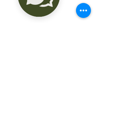
de seguridad, baño, almacén y cuarto 
de máquinas.

o Parques: Áreas verdes para uso 
recreativo.

o Casa club: Cuenta con 
estacionamiento, lobby, terraza 
techada, salón multiusos, gym, baños, 
vestidores, piscina y múltiples áreas 
verdes.