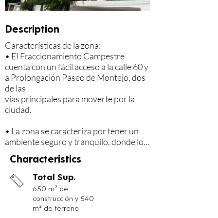
Description
Características de la zona:

• El Fraccionamiento Campestre 
cuenta con un fácil acceso a la calle 60 y 
a Prolongación Paseo de Montejo, dos 
de las

vías principales para moverte por la 
ciudad.

• La zona se caracteriza por tener un 
ambiente seguro y tranquilo, donde los 
residentes pueden disfrutar la gran

Characteristics
variedad de servicios que se ofrecen.

Total Sup.
• Servicios principales en la zona:

650 m² de
• Bancos

construcción y 540
• Restaurantes

m² de terreno
• Panaderías
