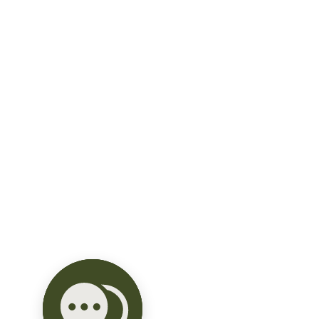
• Desayunador

• Oficina

• Sala de fiestas

• Con bodega subterránea y 2 baños 
para la alberca

• Sala de juegos

• Capilla (oratorio)

• Cuarto de lavado

• Cuarto de servicio

• Bodega

• Patio de tendido

• Terraza con alberca

• Cochera techada para tres autos

Comisión 5% a compartir