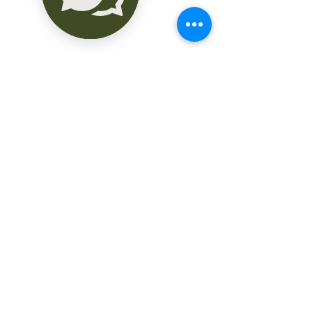
-Calentador eléctrico

-Salida para T.v e internet

-Estufa eléctrica

-Carpintería en cocina

-Preparación para instalación de aires 
acondicionados

-Área de lavado y calentador

-Carpintería en recámaras

FORMAS DE PAGO:

- $20,000 APARTADO

- 25% ENGANCHE

- 75% A LA ENTREGA