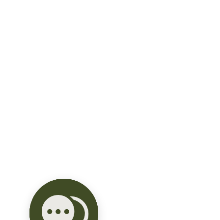
DEPARTAMENTOS

LIRIO PH

174 M2

3 recámaras / 3 1/2 baños / 2 cajones de 
estacionamiento/ Roof Garden

$7,800 mdp

- 3 Recámaras

- 3 Baños completos

- 1 Medio baño

- Cocina

- Comedor

- Sala

- Área de Lavado

- Vestidor

ACABADOS DEL DEPARTAMENTO:

-Pisos de mármol
