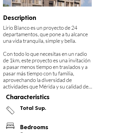
Description
Lirio Blanco es un proyecto de 24 
departamentos, que pone a tu alcance 
una vida tranquila, simple y bella.

Con todo lo que necesitas en un radio 
de 1km, este proyecto es una invitación 
a pasar menos tiempo en traslados y a 
pasar más tiempo con tu familia, 
aprovechando la diversidad de 
actividades que Mérida y su calidad de 
vida tienen para ofrecer.

Characteristics
UBICACIÓN:

Total Sup.
Su ubicación estratégica permite fácil 
acceso a las principales avenidas y 
puntos de interés de la ciudad, 
Bedrooms
convirtiéndolo en una opción ideal para 