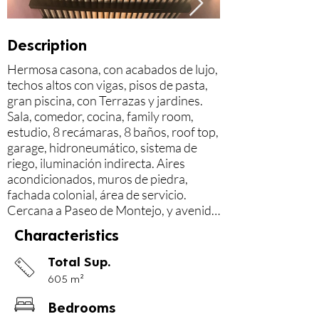
Description
Hermosa casona, con acabados de lujo, 
techos altos con vigas, pisos de pasta, 
gran piscina, con Terrazas y jardines.

Sala, comedor, cocina, family room, 
estudio, 8 recámaras, 8 baños, roof top, 
garage, hidroneumático, sistema de 
riego, iluminación indirecta. Aires 
acondicionados, muros de piedra, 
fachada colonial, área de servicio.

Cercana a Paseo de Montejo, y avenida 
Reforma.

Characteristics
Inmejorable ubicación, ideal para hotel 
boutique, vivienda, arnb. $700,000.00 
Total Sup.
dólares

605 m²
* Alberca de 7m x 3m y profundidad de 
Bedrooms