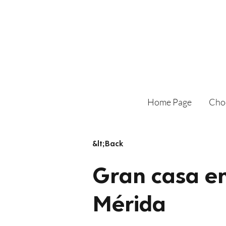
Home Page
Cho
&lt;Back
Gran casa en
Mérida