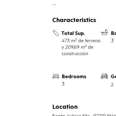
Planta alta:

- 2 recámaras 

Characteristics
- 2 baños.

Total Sup.
B
473 m² de terreno
3
Terreno: 473 m²

y 209.69 m² de
Construcción: 209.69 m²
construcción
Bedrooms
G
3
2
Location
Benito Juárez Nte., 97119 Mér