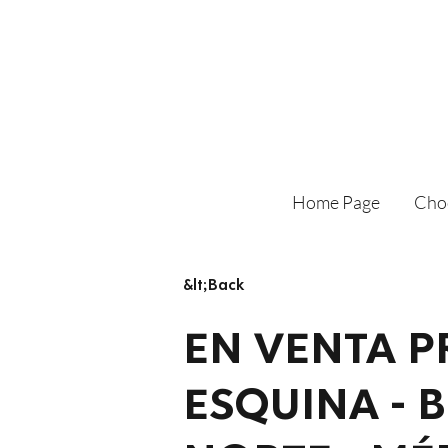
Home Page
Cho
&lt;Back
EN VENTA P
ESQUINA - 