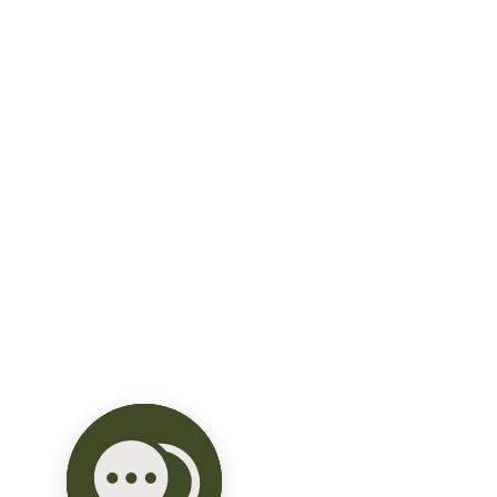
Esta propiedad cuenta con un amplio 
terreno de más de 1,000 m², ideal para 
proyectos residenciales o comerciales. 
Ubicada en la colonia Vicente Solís, 
ofrece fácil acceso a vías principales y 
todos los servicios.

¡Aprovecha esta oportunidad! 
Contáctanos para más información o 
agendar una visita. 📞9993 25 80 11

Comisión compartida: 50% de 5% del 
precio total de venta