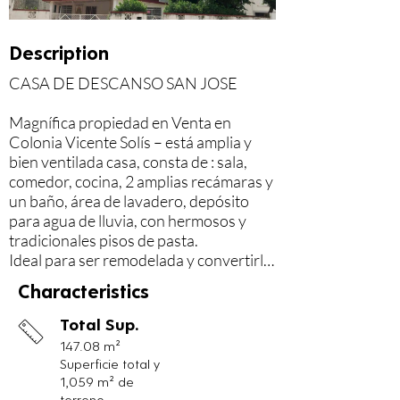
Description
CASA DE DESCANSO SAN JOSE

Magnífica propiedad en Venta en 
Colonia Vicente Solís – está amplia y 
bien ventilada casa, consta de : sala, 
comedor, cocina, 2 amplias recámaras y 
un baño, área de lavadero, depósito 
para agua de lluvia, con hermosos y 
tradicionales pisos de pasta.

Ideal para ser remodelada y convertirla 
en un verdadero oasis, ya que cuenta 
Characteristics
con espléndido patio con árboles de 
Ramón, pepino kat flor de mayo, 
Total Sup.
naranja agria, limón, huaya y demás 
147.08 m²
típicos de la región, en un entorno 
Superficie total y
amigable familiar y tradicional de 
1,059 m² de
nuestra hermosa ciudad.

terreno