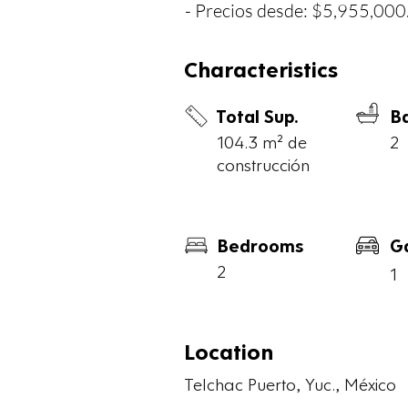
- Precios desde: $5,955,000.
DISTRIBUCIÓN:

- Sala.

Characteristics
- Comedor.

Total Sup.
B
- Cocina.

104.3 m² de
2
- Terraza.

construcción
- Recámara 1 con closet, baño
- Recámara 2 con closet y ter
- Baño de visitas.

Bedrooms
G
- Área de lavado.

2
1
DEPARTAMENTO MODELO 
- Construcción: 114.3 m2

Location
- Precios desde: $6,310,000.
Telchac Puerto, Yuc., México
DISTRIBUCIÓN:
