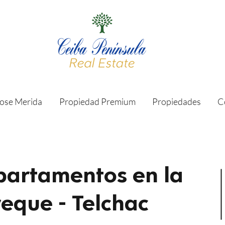
ose Merida
Propiedad Premium
Propiedades
C
partamentos en la
reque - Telchac