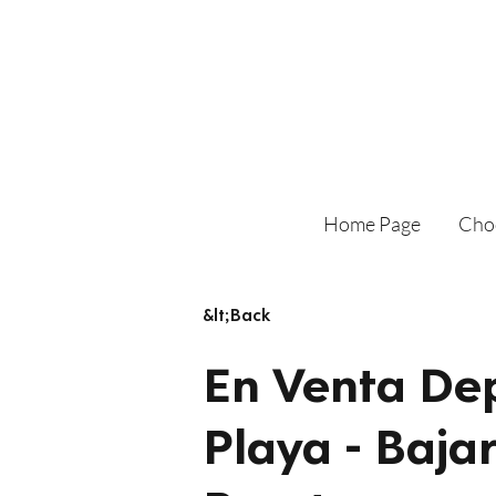
Home Page
Cho
&lt;Back
En Venta De
Playa - Baja