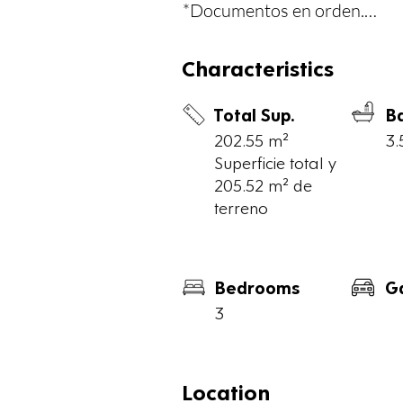
*Documentos en orden.

*Evaluación Potencial de rent
Characteristics
Puntos de interés

Total Sup.
B
*Paseo Montejo: 1.1 km

202.55 m²
3.
*Parque Santa Ana: 900 mts.

Superficie total y
*Parque Santa Lucía: 1.2 km

205.52 m² de
*Zócalo: 1.7 km

terreno
Construcción:

-Construcción nueva en 2 pla
Bedrooms
G
-Piscina con acabado de Chu
3
Equipamiento:

-instalaciones eléctricas y sa
Location