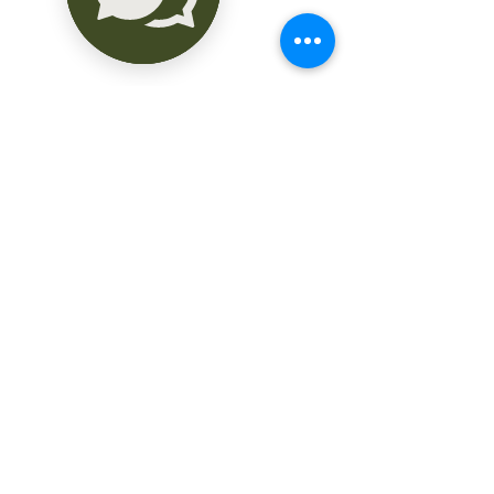
- Cama matrimonial

- T.V. con cable

- Internet

- Ropero

- Cocina

- Comedor

- Baño completo

- Garrafón de agua purificada

- Servicio de limpieza general una vez 
por semana

- Áreas compartidas: Piscina, baño para 
visitas, jardines, estacionamiento con 
acceso con reja eléctrica , área de 
lavado, kiosko

- Área de lavandería y baño de visitas en 
área común.

- Terraza

- Estacionamiento

- Cámaras de vigilancia.

Hermosos jardines.

- Disfruta de La Paz y armonía de este 