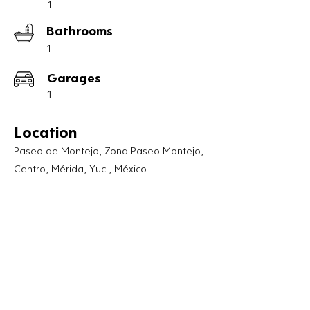
- Internet

1
- Wardrobe

Bathrooms
- Kitchen

- Dining room

1
- Full bathroom

- Purified water jug

Garages
- General cleaning service once a week

1
- Shared areas: Swimming pool, guest 
bathroom, gardens, parking with 
Location
electric gate, laundry area, kiosk

Paseo de Montejo, Zona Paseo Montejo,
Centro, Mérida, Yuc., México
- Ideal space for two people

-Pet Friendly*

-

* Use subject to policies specified in the 
contract.

INCOME $15,000. 00 pesos

IDEAL FOR ONE OR 2 PEOPLE.
