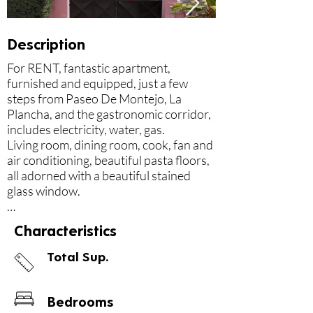
Description
For RENT, fantastic apartment, 
furnished and equipped, just a few 
steps from Paseo De Montejo, La 
Plancha, and the gastronomic corridor, 
includes electricity, water, gas.

Living room, dining room, cook, fan and 
air conditioning, beautiful pasta floors, 
all adorned with a beautiful stained 
glass window.

- Surrounded by gardens

Characteristics
- Terrace area

- With security cameras,

Total Sup.
- Room equipped with vintage furniture

- Double bed

- T.V. With cable

Bedrooms