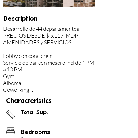
Description
Desarrollo de 44 departamentos

PRECIOS DESDE $ 5.117. MDP

AMENIDADES y SERVICIOS:

Lobby con conciergin

Servicio de bar con mesero incl de 4 PM 
a 10 PM

Gym

Alberca

Coworking

4 elevadores

Characteristics
Bodega por departamento

Ductos de basura en todos los niveles

Total Sup.
--------++--+++++-----

DESCRIPCIÓN DE DEPARTAMENTO:

Bedrooms