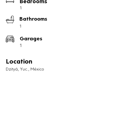
Bedrooms
Modelo B

1
Precio de preventa desde: $1,670,000.°
Bathrooms
°

Construcción: 48.45m2

1
-Sala.

Garages
-Comedor.

-Cocina lineal.

1
-1 Recámara.

-1 Baño completo.

Location
Dzityá, Yuc., México
Modelo C

Precio de preventa desde: $2,060,000.°
°

Construcción: 60.73m2.

-Sala

-Comedor.

-Cocina.

-Recámara principal con closet vestidor.

-1 Baño completo.
