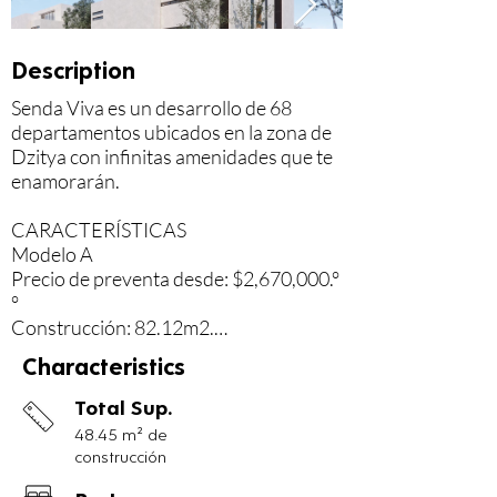
Description
Senda Viva es un desarrollo de 68 
departamentos ubicados en la zona de 
Dzitya con infinitas amenidades que te 
enamorarán.

CARACTERÍSTICAS

Modelo A

Precio de preventa desde: $2,670,000.°
°

Construcción: 82.12m2.

-Sala.

Characteristics
-Comedor.

-Cocina.

Total Sup.
-Recámara principal con closet vestidor.

48.45 m² de
-Recámara secundaria.

construcción
- 2 Baños completos.
