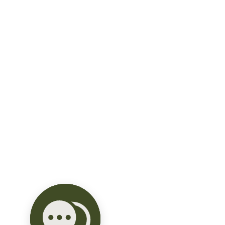
AMENIDADES:

-Caseta de vigilancia y acceso 
controlado.

-Áreas verdes.

-Shoot de basura.

-Pet park.

-Área para yoga.

-Zona de picnic.

-Grill área.

-Grill área en roof.

-Cowork roof.

-Sportbar roof.

-Área de usos múltiples roof.

-Piscina.

-Zona para camastros.

-Elevador.

*Disponibilidad y precios sujetos a 
cambio sin previo aviso.