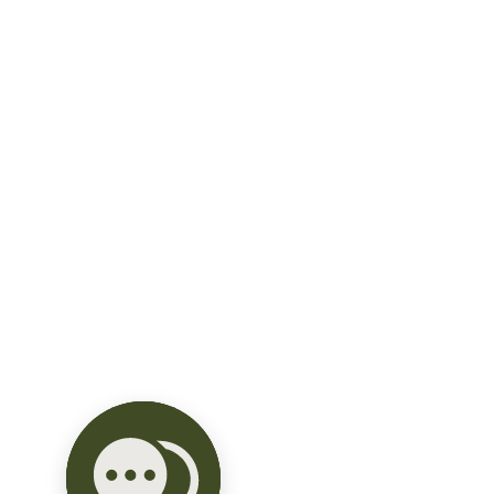
Cocina con barra desayunadora

2 recamaras con baño y closet.

Terraza.

Departamento 3 recamaras Familiar:

Precios desde: $7,550,109

Área interior: 99.m2

Terraza: 14 m2

Área total: 113 m2

Sala comedor.

Cocina con barra desayunadora

3 recamaras con baño completo y closet

Area de lavado

** Disponibilidad y precios con cambios 
sin previo aviso.