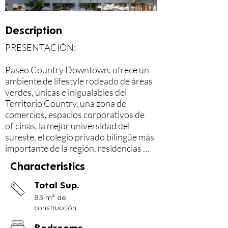
Description
PRESENTACIÓN:

Paseo Country Downtown, ofrece un 
ambiente de lifestyle rodeado de áreas 
verdes, únicas e inigualables del 
Territorio Country, una zona de 
comercios, espacios corporativos de 
oficinas, la mejor universidad del 
sureste, el colegio privado bilingüe más 
importante de la región, residencias 
para estudiantes y exclusivas privadas.

Characteristics
Todo alrededor de un parque ecológico 
protegido y un ambiente rodeado de 
Total Sup.
áreas verdes paisajismo actividades 
83 m² de
diarias y lo más importante a una 
construcción
distancia a pie a unos cuantos pasos de 
la casa.

Bedrooms