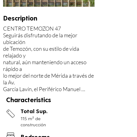
Description
CENTRO TEMOZON 47

Seguirás disfrutando de la mejor 
ubicación

de Temozón, con su estilo de vida 
relajado y

natural, aún manteniendo un acceso 
rápido a

lo mejor del norte de Mérida a través de 
la Av.

García Lavín, el Periférico Manuel 
Berzunza o

Characteristics
la carretera a Progreso.

Total Sup.
47 nuevos espacios

115 m² de
23 LOFTS

construcción
8 UNA HABITACIÓN

16 DOS HABITACIONES

Bedrooms