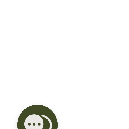
• Cocina integral vestida

• Clósets

• Calentador Eléctrico

• Parrilla Eléctrica

• Canceles Templados

Departamento Doble Primer Nivel

• UNIDADES 9

• INTERIOR 75 M2

• ESTACIONAMIENTO 12.5 M2

• JARDÍN 5.5 M2

• TOTAL 93.00 M2

• 2 Habitaciones

• 2.5 Baños

• 1 Estacionamiento

Espacios:

• Sala

• Cocina
