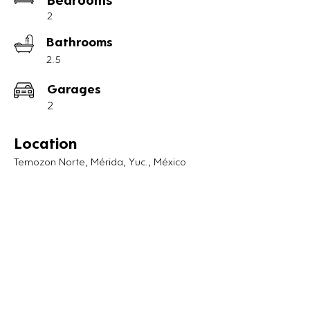
2
Departamento Doble Planta Baja

Bathrooms
• UNIDADES 7

• INTERIOR 75.0 M2

2.5
• JARDÍN 15 M2

Garages
• ESTACIONAMIENTO 25 M2

• TOTAL 115.0 M2

2
• 2 Habitaciones

Location
• 2.5 Baños

Temozon Norte, Mérida, Yuc., México
• 2 Estacionamientos

Espacios:

• Sala

• Cocina

• Comedor

• Terraza y jardín

• Área de lavado

Equipado con:
