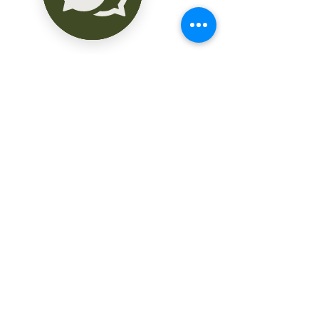
• Comedor

• Terraza techada

• Área de lavado

Equipado con:

• Cocina integral vestida

• Clósets

• Calentador Eléctrico

• Parrilla Eléctrica

• Canceles Templados

Amenidades

Coworking Space

PLANTA BAJA

El mejor lugar para disfrutar un café en 
la mañana mientras te pones al tanto 
con la bandeja de entrada y organizas 
tu día.

Equipado con:

• AIRE ACONDICIONADO

• BARRA DE CAFÉ
