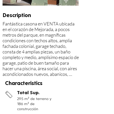
Description
Fantástica casona en VENTA ubicada 
en el corazón de Mejorada, a pocos 
metros del parque, en magníficas 
condiciones con techos altos, amplia 
fachada colonial, garage techado, 
consta de 4 amplias piezas, un baño 
completo y medio, amplísimo espacio de 
garage, patio de buen tamaño para 
hacer una piscina, área social, con aires 
acondicionados nuevos, abanicos, 
sistema de seguridad, portón eléctrico, 
Characteristics
ideal para hotel boutique, casa 
habitación, galería de arte, restaurante 
Total Sup.
etc.
295 m² de terreno y
186 m² de
construcción