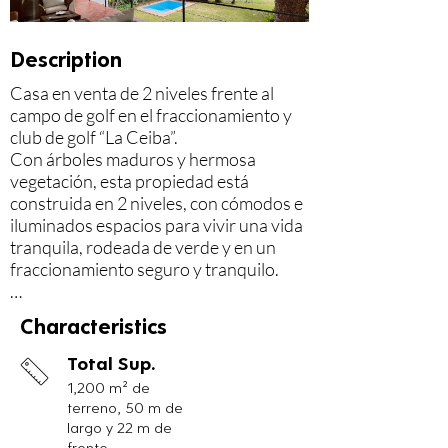
Description
Casa en venta de 2 niveles frente al 
campo de golf en el fraccionamiento y 
club de golf “La Ceiba”.

Con árboles maduros y hermosa 
vegetación, esta propiedad está 
construida en 2 niveles, con cómodos e 
iluminados espacios para vivir una vida 
tranquila, rodeada de verde y en un 
fraccionamiento seguro y tranquilo.

Planta baja:

Characteristics
-2 habitaciones con baño completo 
Total Sup.
cada una.

1,200 m² de
-1 estudio amplio o habitación con baño 
terreno, 50 m de
completo aparte.

largo y 22 m de
-Múltiples closets de blancos

frente