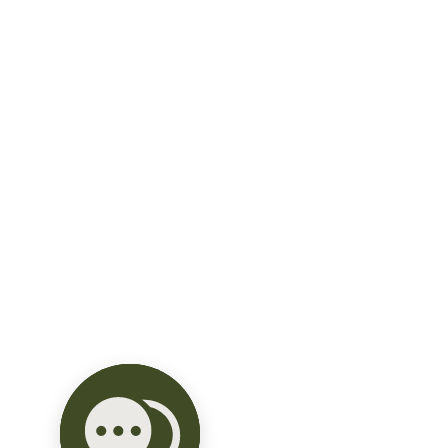
- Área de Lavado

- Bodega

- Piscina

- Jardín

- 2 Terrazas techadas (1 fuera del área 
del comedor con vista al jardín y otra en 
el área de la piscina).

La casa se encuentra ubicada en una 
pequeña privada dentro del mismo 
Residencial lo que hace que sea un lugar 
muy tranquilo, sin vehículos circulando 
por la calle y sin ruido.