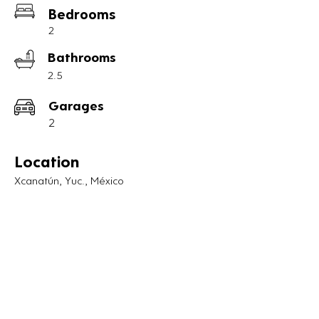
Bedrooms
Madison, La Ceiba, el Yucatán Country 
Club y el Parque Arqueológico 
2
Dzibichaltún. Y a 20 mins llegas a Pto 
Bathrooms
Progreso y a la Costa Esmeralda.

2.5
Caminando de la casa , afuerita de la 
Garages
caseta de acceso está el gimnasio Sport 
2
Center.

La casa es de 1 planta y consta de:

Location
- Garage techado para 2 autos

Xcanatún, Yuc., México
- Portón eléctrico

- Sala/comedor

- Cocina integral equipada (estufa, 
refrigerador y microondas nuevos a 
estrena)

- Alacena

- 2 habitaciones grandes con vestidor, 
clósets y baños completos integrados

- Cuarto de servicio con medio baño
