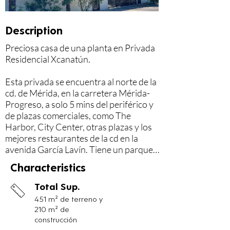
Description
Preciosa casa de una planta en Privada 
Residencial Xcanatún.

Esta privada se encuentra al norte de la 
cd. de Mérida, en la carretera Mérida-
Progreso, a solo 5 mins del periférico y 
de plazas comerciales, como The 
Harbor, City Center, otras plazas y los 
mejores restaurantes de la cd en la 
avenida García Lavín. Tiene un parque 
central muy bonito y grande en el 
Characteristics
centro del residencial, ideal para 
caminar, correr, andar en bici, para 
Total Sup.
niños y para pasear mascotas.

451 m² de terreno y
210 m² de
A 5 mins al norte se encuentra la 
construcción
universidad del Mayab, la escuela 