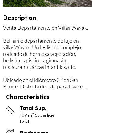
Description
Venta Departamento en Villas Wayak.

Bellísimo departamento de lujo en 
villasWayak. Un bellísimo complejo, 
rodeado de hermosa vegetación, 
bellísimas piscinas, gimnasio, 
restaurante, áreas infantiles, etc.

Ubicado en el kilómetro 27 en San 
Benito. Disfruta de este paradisiaco 
lugar frente al mar, con unas hermosas 
Characteristics
vistas, y un ambiente acogedor y 
familiar.

Total Sup.
169 m² Superficie
Planta Baja

total
- Sala comedor

- Cocina equipada

Bedrooms